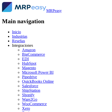
MRPeasy
Main navigation
Inicio
Industrias
Reseñas
Integraciones
Amazon
BigCommerce
EDI
HubSpot
Magento
Microsoft Power BI
Pipedrive
QuickBooks Online
Salesforce
ShipStation
Shopify
Ware2Go
WooCommerce
Xero