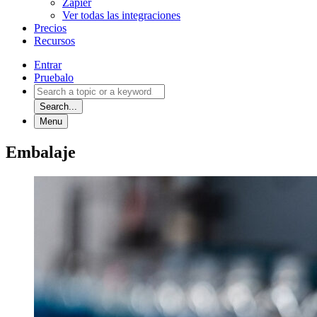
Zapier
Ver todas las integraciones
Precios
Recursos
Entrar
Pruebalo
Search...
Menu
Embalaje