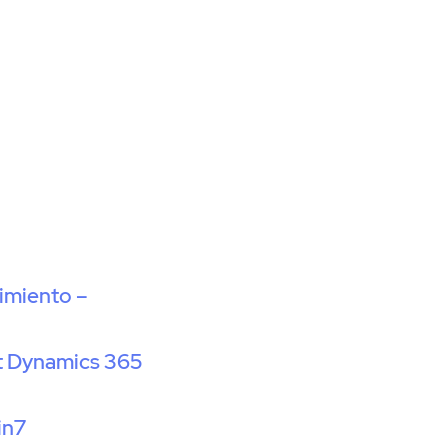
imiento –
ft Dynamics 365
in7