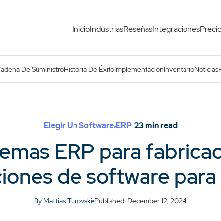
Inicio
Industrias
Reseñas
Integraciones
Preci
as mejores soluciones de software para 2025
Cadena De Suministro
Historia De Éxito
Implementación
Inventario
Noticias
Elegir Un Software
ERP
23
min read
temas ERP para fabricac
ciones de software para
By Mattias Turovski
Published: December 12, 2024