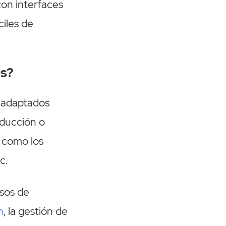
on interfaces
iles de
es?
P adaptados
oducción o
, como los
c.
esos de
n
, la gestión de