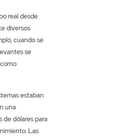
po real desde
te diversos
mplo, cuando se
levantes se
, como
istemas estaban
an una
s de dólares para
nimiento. Las