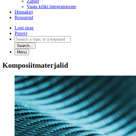
Zapier
Vaata kõiki integratsioone
Hinnakiri
Ressursid
Logi sisse
Proovi
Search...
Menu
Komposiitmaterjalid