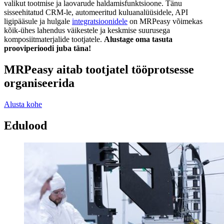
valikut tootmise ja laovarude haldamisfunktsioone. Tänu
sisseehitatud CRM-le, automeeritud kuluanalüüsidele, API
ligipääsule ja hulgale
integratsioonidele
on MRPeasy võimekas
kõik-ühes lahendus väikestele ja keskmise suurusega
komposiitmaterjalide tootjatele.
Alustage oma tasuta
prooviperioodi juba täna!
MRPeasy aitab tootjatel tööprotsesse
organiseerida
Alusta kohe
Edulood