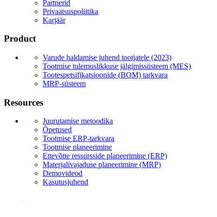
Partnerid
Privaatsuspoliitika
Karjäär
Product
Varude haldamise juhend tootjatele (2023)
Tootmise tulemuslikkuse jälgimissüsteem (MES)
Tootespetsifikatsioonide (BOM) tarkvara
MRP-süsteem
Resources
Juurutamise metoodika
Õpetused
Tootmise ERP-tarkvara
Tootmise planeerimine
Ettevõtte ressursside planeerimine (ERP)
Materjalivajaduse planeerimine (MRP)
Demovideod
Kasutusjuhend