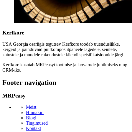
Kerfkore
USA Georgia osariigis tegutsev Kerfkore toodab uuenduslikke,
kergeid ja painduvaid puitkomposiitpaneele lagedele, seintele,
katustele ja muudele rakendustele kliendi spetsifikatsioonide järgi.
Kerfkore kasutab MRPeasyt tootmise ja laovarude juhtimiseks ning
CRM-iks.
Footer navigation
MRPeasy
Meist
Hinnakiri
Blogi
Tingimused
Kontakt