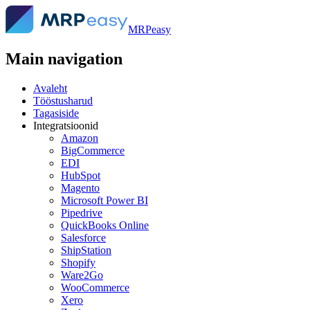
MRPeasy
Main navigation
Avaleht
Tööstusharud
Tagasiside
Integratsioonid
Amazon
BigCommerce
EDI
HubSpot
Magento
Microsoft Power BI
Pipedrive
QuickBooks Online
Salesforce
ShipStation
Shopify
Ware2Go
WooCommerce
Xero