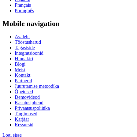
Français
Português
Mobile navigation
Avaleht
Tööstusharud
Tagasiside
Integratsioonid
Hinnakiri
Blogi
Meist
Kontakt
Partnerid
Juurutamise metoodika
Õpetused
Demovideod
Kasutusjuhend
Privaatsuspoliitika
Tingimused
Karjäär
Ressursid
Logi sisse