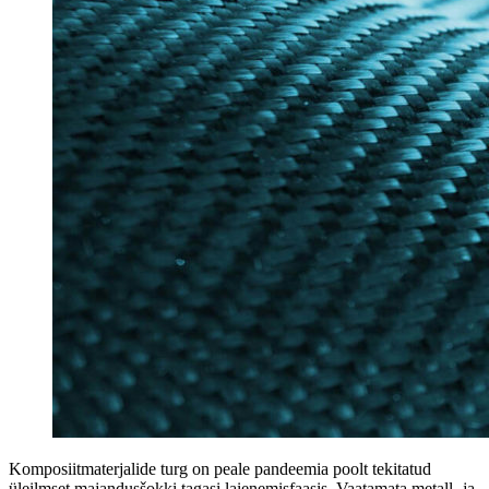
Komposiitmaterjalide turg on peale pandeemia poolt tekitatud
üleilmset majandusšokki tagasi laienemisfaasis. Vaatamata metall- ja