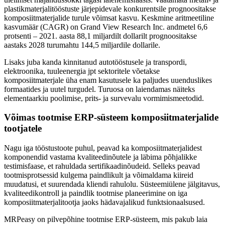
plastikmaterjalitööstuste järjepidevale konkurentsile prognoositakse
komposiitmaterjalide turule võimsat kasvu. Keskmine aritmeetiline
kasvumäär (CAGR) on Grand View Research Inc. andmetel 6,6
protsenti – 2021. aasta 88,1 miljardilt dollarilt prognoositakse
aastaks 2028 turumahtu 144,5 miljardile dollarile.
Lisaks juba kanda kinnitanud autotööstusele ja transpordi,
elektroonika, tuuleenergia jpt sektoritele võetakse
komposiitmaterjale üha enam kasutusele ka paljudes uuenduslikes
formaatides ja uutel turgudel. Turuosa on laiendamas näiteks
elementaarkiu poolimise, prits- ja survevalu vormimismeetodid.
Võimas tootmise ERP-süsteem komposiitmaterjalide
tootjatele
Nagu iga tööstustoote puhul, peavad ka komposiitmaterjalidest
komponendid vastama kvaliteedinõutele ja läbima põhjalikke
testimisfaase, et rahuldada sertifikaadinõudeid. Selleks peavad
tootmisprotsessid kulgema paindlikult ja võimaldama kiireid
muudatusi, et suurendada kliendi rahulolu. Süsteemiülene jälgitavus,
kvaliteedikontroll ja paindlik tootmise planeerimine on iga
komposiitmaterjalitootja jaoks hädavajalikud funktsionaalsused.
MRPeasy on pilvepõhine tootmise ERP-süsteem, mis pakub laia