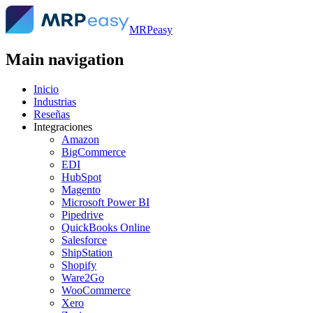
MRPeasy
Main navigation
Inicio
Industrias
Reseñas
Integraciones
Amazon
BigCommerce
EDI
HubSpot
Magento
Microsoft Power BI
Pipedrive
QuickBooks Online
Salesforce
ShipStation
Shopify
Ware2Go
WooCommerce
Xero