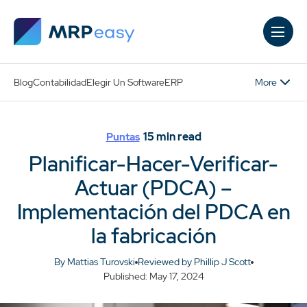
Skip to main content
More
Blog
Contabilidad
Elegir Un Software
ERP
15
min read
Puntas
Planificar-Hacer-Verificar-
Actuar (PDCA) –
Implementación del PDCA en
la fabricación
By Mattias Turovski
Reviewed by Phillip J Scott
Published: May 17, 2024