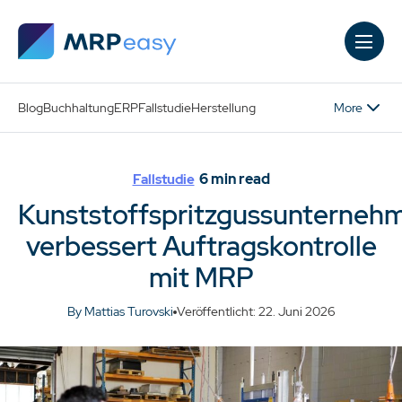
Skip to main content
More
Blog
Buchhaltung
ERP
Fallstudie
Herstellung
6
min read
Fallstudie
Kunststoffspritzgussunterneh
verbessert Auftragskontrolle
mit MRP
By Mattias Turovski
Veröffentlicht: 22. Juni 2026