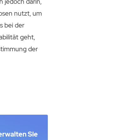
h jedoch darin,
osen nutzt, um
s bei der
ilität geht,
bstimmung der
erwalten Sie