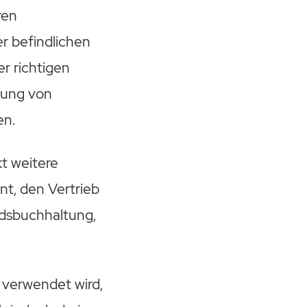
ren
r befindlichen
r richtigen
idung von
en.
t weitere
t, den Vertrieb
ndsbuchhaltung,
e verwendet wird,