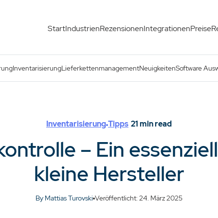
Start
Industrien
Rezensionen
Integrationen
Preise
R
aden für kleine Hersteller
rung
Inventarisierung
Lieferkettenmanagement
Neuigkeiten
Software Aus
Inventarisierung
Tipps
21
min read
ntrolle – Ein essenziell
kleine Hersteller
By Mattias Turovski
Veröffentlicht: 24. März 2025