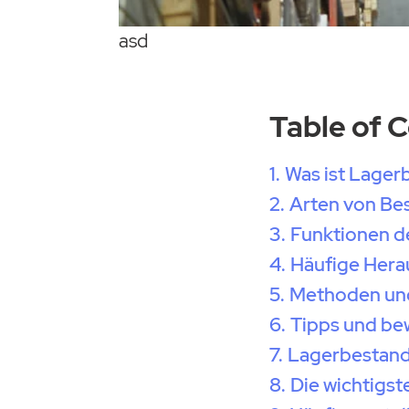
asd
Table of 
Was ist Lager
Arten von Be
Funktionen d
Häufige Hera
Methoden und
Tipps und bew
Lagerbestands
Die wichtigs