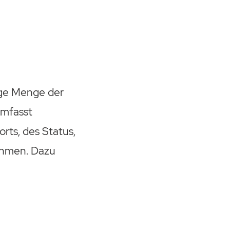
tige Menge der
umfasst
ts, des Status,
ehmen. Dazu