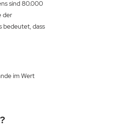
ens sind 80.000
e der
s bedeutet, dass
ände im Wert
t?