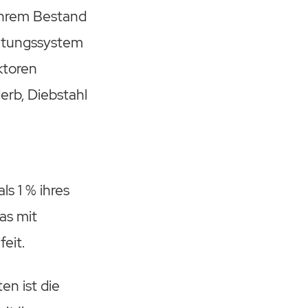
 Ihrem Bestand
altungssystem
ktoren
erb, Diebstahl
s 1 % ihres
as mit
eit.
en ist die