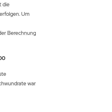
 die
verfolgen. Um
e
 der Berechnung
100
ste
Schwundrate war