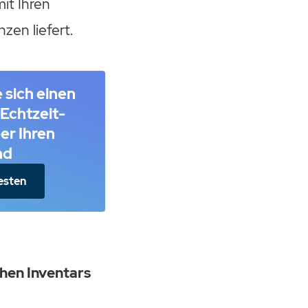
it Ihren
zen liefert.
 sich einen
 Echtzeit-
er Ihren
nd
esten
hen Inventars