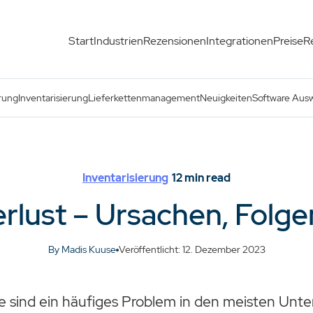
Start
Industrien
Rezensionen
Integrationen
Preise
R
rung
Inventarisierung
Lieferkettenmanagement
Neuigkeiten
Software Aus
Inventarisierung
12
min read
rlust – Ursachen, Folge
By Madis Kuuse
Veröffentlicht: 12. Dezember 2023
e sind ein häufiges Problem in den meisten Unt