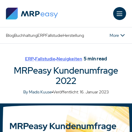
Skip to main content
More
Blog
Buchhaltung
ERP
Fallstudie
Herstellung
5
min read
ERP
Fallstudie
Neuigkeiten
MRPeasy Kundenumfrage
2022
By Madis Kuuse
Veröffentlicht: 16. Januar 2023