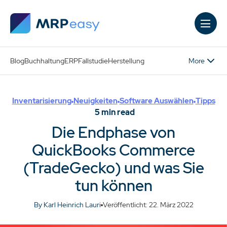
Skip to main content
More
Blog
Buchhaltung
ERP
Fallstudie
Herstellung
Inventarisierung
Neuigkeiten
Software Auswählen
Tipps
5
min read
Die Endphase von
QuickBooks Commerce
(TradeGecko) und was Sie
tun können
By Karl Heinrich Lauri
Veröffentlicht: 22. März 2022