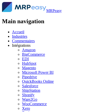
MRPeasy
Main navigation
Accueil
Industries
Commentaires
Intégrations
Amazon
BigCommerce
EDI
HubSpot
Magento
Microsoft Power BI
Pipedrive
QuickBooks Online
Salesforce
ShipStation
Shopify
Ware2Go
WooCommerce
Xero