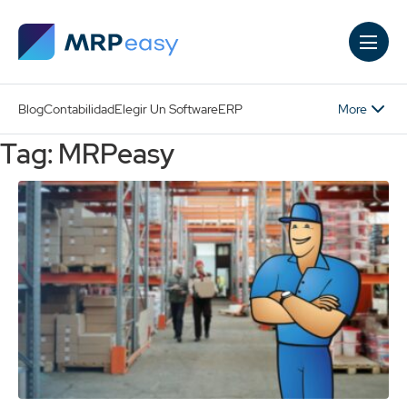
Skip to main content
More
Blog
Contabilidad
Elegir Un Software
ERP
Tag: MRPeasy