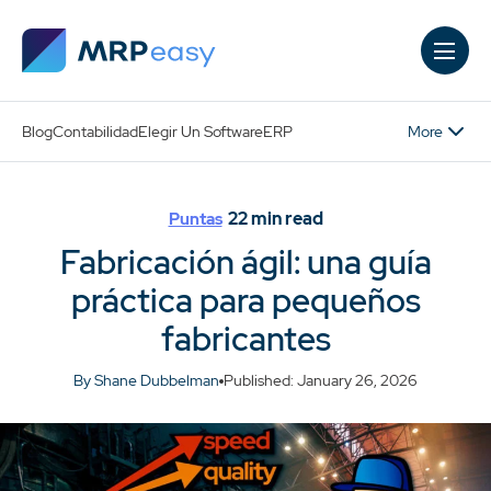
Skip to main content
More
Blog
Contabilidad
Elegir Un Software
ERP
22
min read
Puntas
Fabricación ágil: una guía
práctica para pequeños
fabricantes
By Shane Dubbelman
Published: January 26, 2026