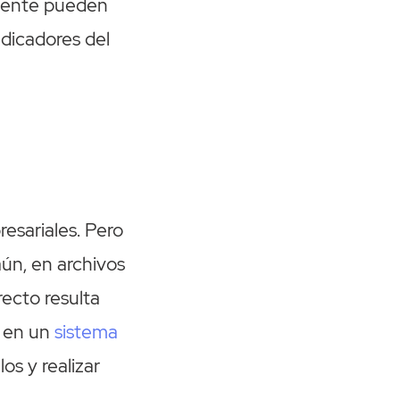
emente pueden
ndicadores del
esariales. Pero
aún, en archivos
recto resulta
, en un
sistema
os y realizar