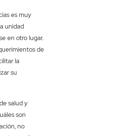
ncias es muy
da unidad
e en otro lugar.
equerimientos de
litar la
izar su
de salud y
cuáles son
ación, no