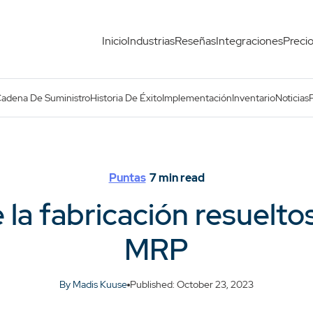
Inicio
Industrias
Reseñas
Integraciones
Preci
el software MRP
Cadena De Suministro
Historia De Éxito
Implementación
Inventario
Noticias
Puntas
7
min read
e la fabricación resuelto
MRP
By Madis Kuuse
Published: October 23, 2023