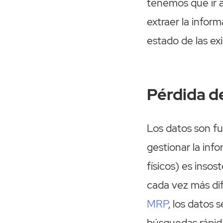
tenemos que ir a
extraer la infor
estado de las ex
Pérdida d
Los datos son f
gestionar la inf
físicos) es insos
cada vez más dif
MRP
, los datos 
búsquedas rápid