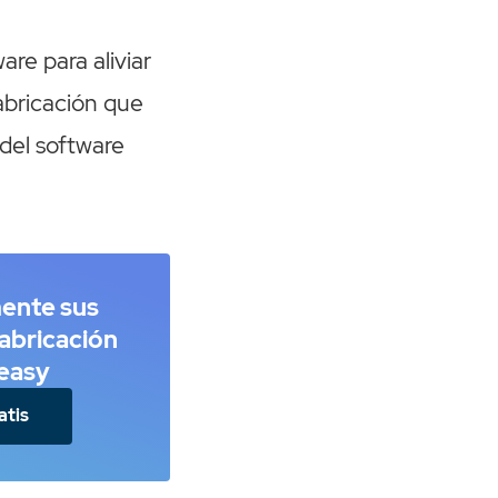
re para aliviar
fabricación que
del software
mente sus
abricación
easy
atis