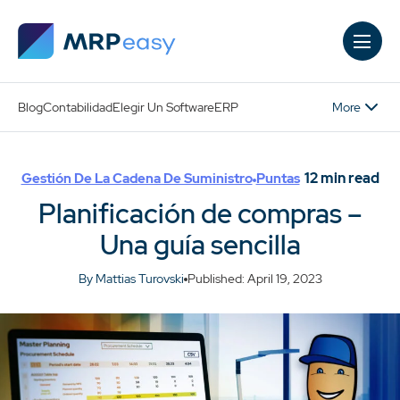
Skip to main content
More
Blog
Contabilidad
Elegir Un Software
ERP
12
min read
Gestión De La Cadena De Suministro
Puntas
Planificación de compras –
Una guía sencilla
By Mattias Turovski
Published: April 19, 2023