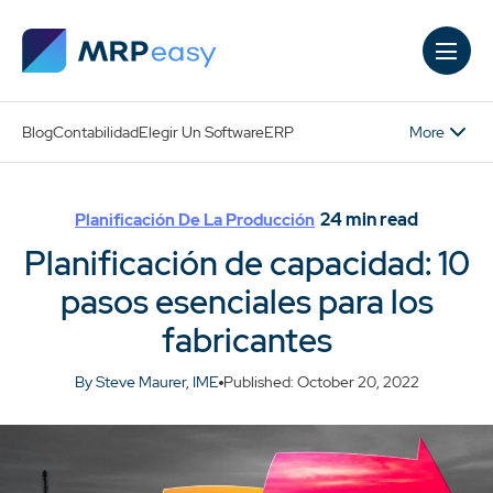
Skip to main content
More
Blog
Contabilidad
Elegir Un Software
ERP
24
min read
Planificación De La Producción
Planificación de capacidad: 10
pasos esenciales para los
fabricantes
By Steve Maurer, IME
Published: October 20, 2022