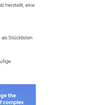
 herstellt, eine
als Stücklisten
tufige
age the
f complex