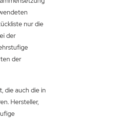
Zusammensetzung
rwendeten
ückliste nur die
ei der
ehrstufige
nten der
 die auch die in
en. Hersteller,
tufige