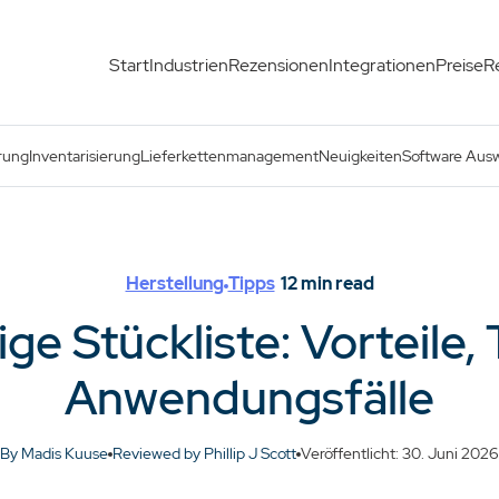
Start
Industrien
Rezensionen
Integrationen
Preise
R
wendungsfälle
rung
Inventarisierung
Lieferkettenmanagement
Neuigkeiten
Software Aus
Herstellung
Tipps
12
min read
ge Stückliste: Vorteile,
Anwendungsfälle
By Madis Kuuse
Reviewed by Phillip J Scott
Veröffentlicht: 30. Juni 2026