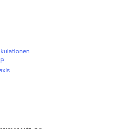
lkulationen
RP
axis