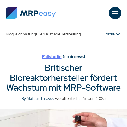
Skip to main content
More
Blog
Buchhaltung
ERP
Fallstudie
Herstellung
5
min read
Fallstudie
Britischer
Bioreaktorhersteller fördert
Wachstum mit MRP-Software
By Mattias Turovski
Veröffentlicht: 25. Juni 2025