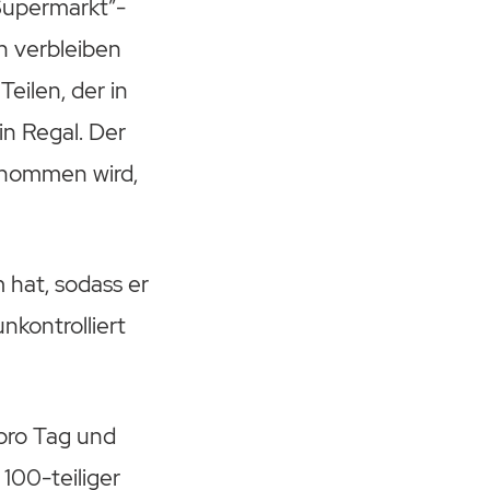
Supermarkt”-
en verbleiben
Teilen, der in
n Regal. Der
tnommen wird,
 hat, sodass er
nkontrolliert
pro Tag und
 100-teiliger