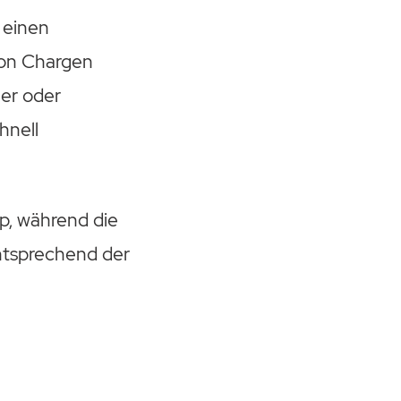
 einen
von Chargen
her oder
hnell
p, während die
entsprechend der