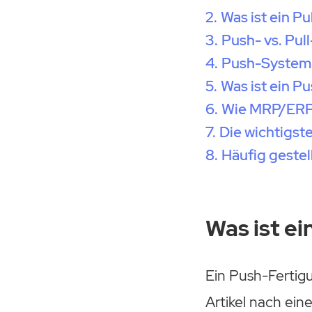
Was ist ein P
Push- vs. Pul
Push-System 
Was ist ein P
Wie MRP/ERP-
Die wichtigst
Häufig gestel
Was ist e
Ein Push-Fertig
Artikel nach ein