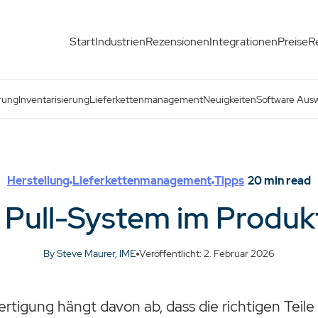
Start
Industrien
Rezensionen
Integrationen
Preise
R
nsmanagement
rung
Inventarisierung
Lieferkettenmanagement
Neuigkeiten
Software Aus
Herstellung
Lieferkettenmanagement
Tipps
20
min read
 Pull-System im Produ
By Steve Maurer, IME
Veröffentlicht: 2. Februar 2026
Fertigung hängt davon ab, dass die richtigen Teil