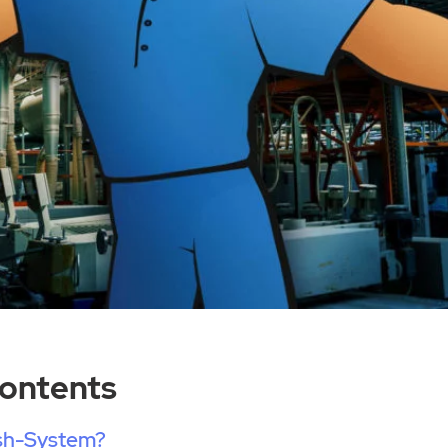
Contents
ush-System?