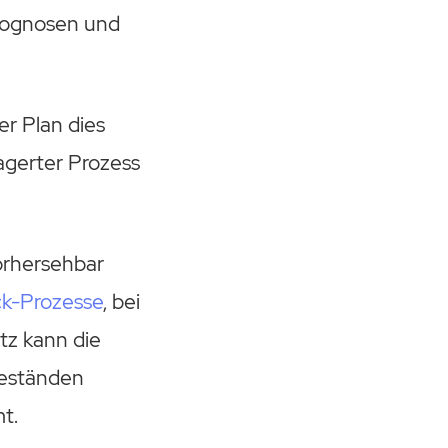
prognosen und
er Plan dies
agerter Prozess
orhersehbar
k-Prozesse
, bei
tz kann die
beständen
t.