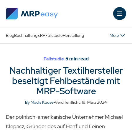
Skip to main content
More
Blog
Buchhaltung
ERP
Fallstudie
Herstellung
5
min read
Fallstudie
Nachhaltiger Textilhersteller
beseitigt Fehlbestände mit
MRP-Software
By Madis Kuuse
Veröffentlicht: 18. März 2024
Der polnisch-amerikanische Unternehmer Michael
Klepacz, Gründer des auf Hanf und Leinen