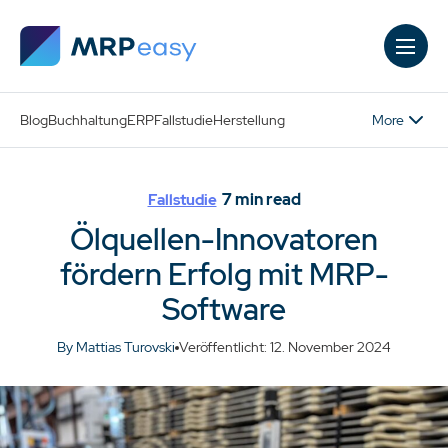
Skip to main content
More
Blog
Buchhaltung
ERP
Fallstudie
Herstellung
7
min read
Fallstudie
Ölquellen-Innovatoren
fördern Erfolg mit MRP-
Software
By Mattias Turovski
Veröffentlicht: 12. November 2024