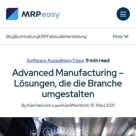
Skip to main content
More
Blog
Buchhaltung
ERP
Fallstudie
Herstellung
9
min read
Software Auswählen
Tipps
Advanced Manufacturing –
Lösungen, die die Branche
umgestalten
By Karl Heinrich Lauri
Veröffentlicht: 15. März 2021