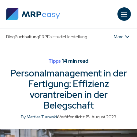
Skip to main content
More
Blog
Buchhaltung
ERP
Fallstudie
Herstellung
14
min read
Tipps
Personalmanagement in der
Fertigung: Effizienz
vorantreiben in der
Belegschaft
By Mattias Turovski
Veröffentlicht: 15. August 2023