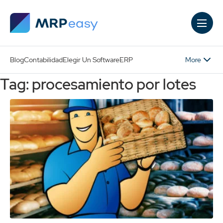
Skip to main content
More
Blog
Contabilidad
Elegir Un Software
ERP
Tag: procesamiento por lotes