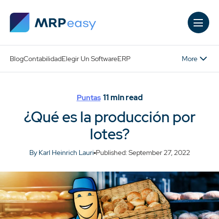
Skip to main content
More
Blog
Contabilidad
Elegir Un Software
ERP
11
min read
Puntas
¿Qué es la producción por
lotes?
By Karl Heinrich Lauri
Published: September 27, 2022