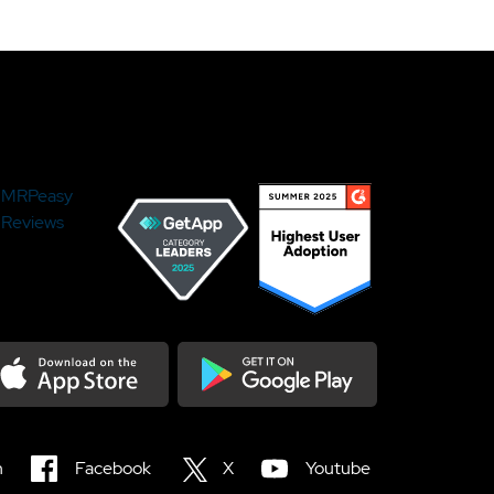
MRPeasy
Reviews
load on the Appstore
Get it on Google Play
n
Facebook
X
Youtube