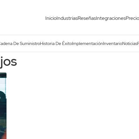
Inicio
Industrias
Reseñas
Integraciones
Preci
Cadena De Suministro
Historia De Éxito
Implementación
Inventario
Noticias
jos