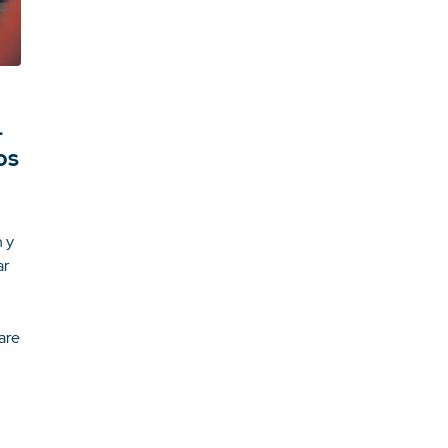
–
os
n y
ar
are