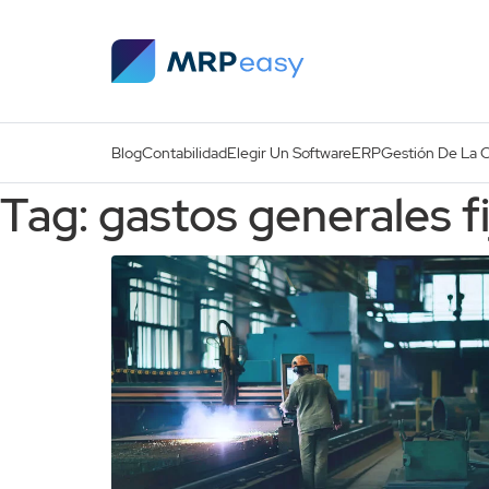
Skip to main content
Blog
Contabilidad
Elegir Un Software
ERP
Gestión De La 
Tag: gastos generales fi