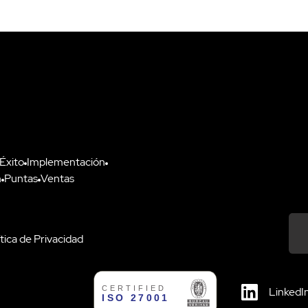
 Éxito
Implementación
n
Puntas
Ventas
ítica de Privacidad
Down
LinkedI