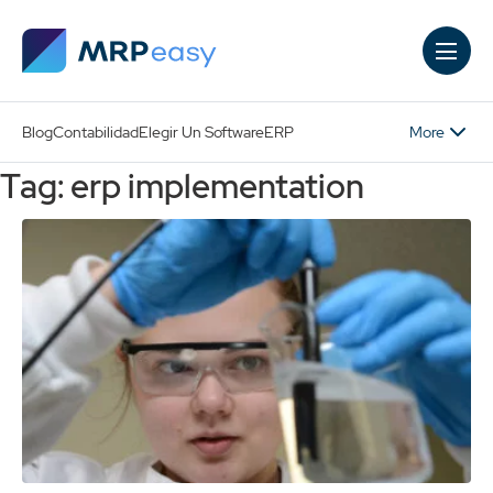
Skip to main content
More
Blog
Contabilidad
Elegir Un Software
ERP
Tag: erp implementation