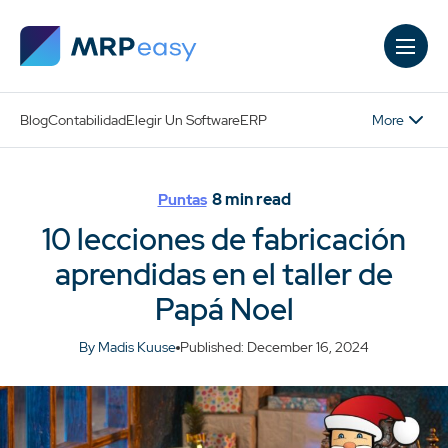
Skip to main content
More
Blog
Contabilidad
Elegir Un Software
ERP
8
min read
Puntas
10 lecciones de fabricación
aprendidas en el taller de
Papá Noel
By Madis Kuuse
Published: December 16, 2024