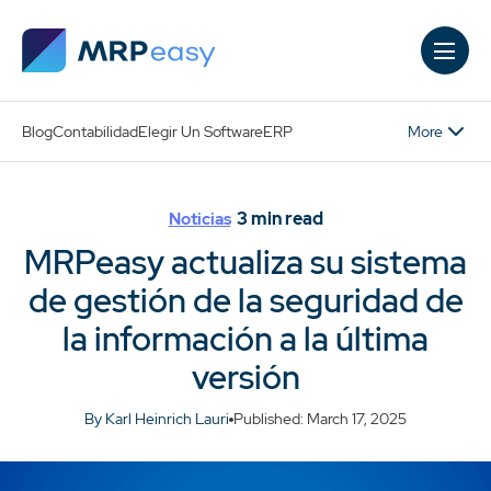
Skip to main content
More
Blog
Contabilidad
Elegir Un Software
ERP
3
min read
Noticias
MRPeasy actualiza su sistema
de gestión de la seguridad de
la información a la última
versión
By Karl Heinrich Lauri
Published: March 17, 2025