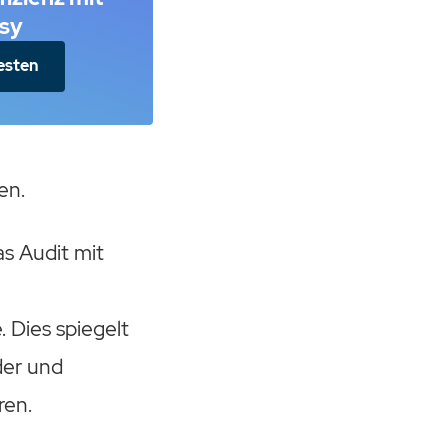
sy
esten
en.
s Audit mit
 Dies spiegelt
der und
ren.