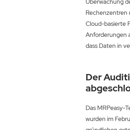
Überwachung der
Rechenzentren u
Cloud-basierte 
Anforderungen a
dass Daten in v
Der Audit
abgeschl
Das MRPeasy-Te
wurden im Febru
gründlichen ext