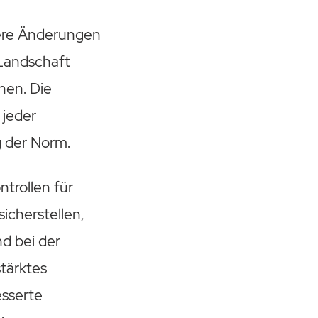
rere Änderungen
 Landschaft
hen. Die
 jeder
g der Norm.
trollen für
icherstellen,
d bei der
tärktes
esserte