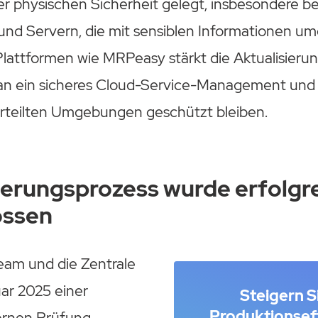
 physischen Sicherheit gelegt, insbesondere be
nd Servern, die mit sensiblen Informationen um
Plattformen wie MRPeasy stärkt die Aktualisieru
n ein sicheres Cloud-Service-Management und st
erteilten Umgebungen geschützt bleiben.
ierungsprozess wurde erfolgr
ossen
am und die Zentrale
ar 2025 einer
Steigern Si
Produktionseff
ernen Prüfung