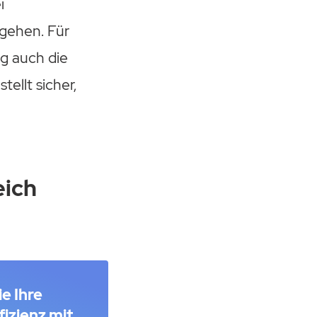
i
gehen. Für
ng auch die
ellt sicher,
eich
e Ihre
izienz mit