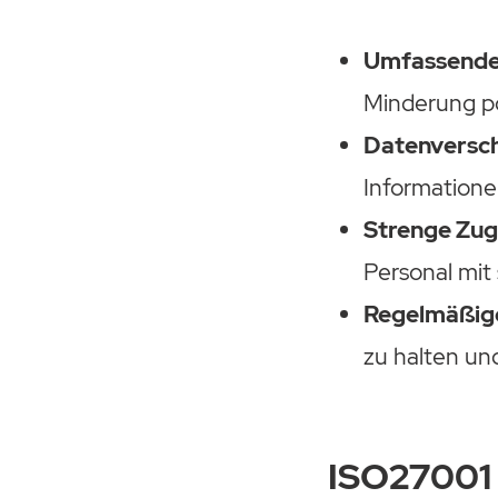
Umfassende
Minderung po
Datenversch
Informatione
Strenge Zugr
Personal mit
Regelmäßig
zu halten un
ISO27001 