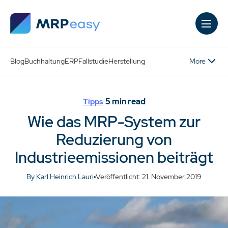
Skip to main content
More
Blog
Buchhaltung
ERP
Fallstudie
Herstellung
5
min read
Tipps
Wie das MRP-System zur
Reduzierung von
Industrieemissionen beiträgt
By Karl Heinrich Lauri
Veröffentlicht: 21. November 2019