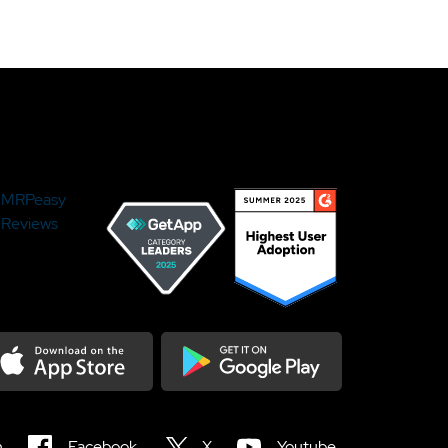
MRPeasy
Reviews
load on the Appstore
Get it on Google Play
n
Facebook
X
Youtube