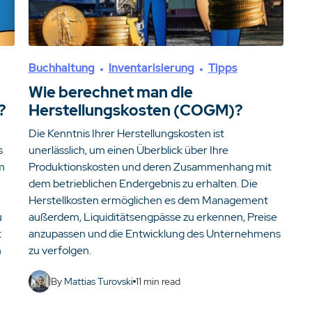
Buchhaltung
Inventarisierung
Tipps
Wie berechnet man die
?
Herstellungskosten (COGM)?
Die Kenntnis Ihrer Herstellungskosten ist
s
unerlässlich, um einen Überblick über Ihre
m
Produktionskosten und deren Zusammenhang mit
dem betrieblichen Endergebnis zu erhalten. Die
Herstellkosten ermöglichen es dem Management
u
außerdem, Liquiditätsengpässe zu erkennen, Preise
t
anzupassen und die Entwicklung des Unternehmens
n
zu verfolgen.
By
Mattias Turovski
11
min read