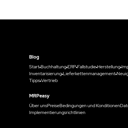
Blog
Start
Buchhaltung
ERP
Fallstudie
Herstellung
Im
Inventarisierung
Lieferkettenmanagement
Neuig
Tipps
Vertrieb
MRPeasy
Über uns
Preise
Bedingungen und Konditionen
Dat
Implementierungsrichtlinien