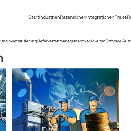
Start
Industrien
Rezensionen
Integrationen
Preise
R
rung
Inventarisierung
Lieferkettenmanagement
Neuigkeiten
Software Aus
n