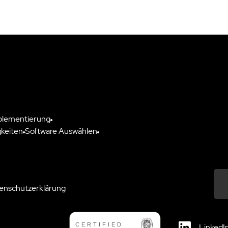
plementierung
keiten
Software Auswählen
enschutzerklärung
Down
LinkedI