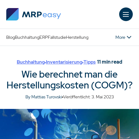
Skip to main content
More
Blog
Buchhaltung
ERP
Fallstudie
Herstellung
11
min read
Buchhaltung
Inventarisierung
Tipps
Wie berechnet man die
Herstellungskosten (COGM)?
By Mattias Turovski
Veröffentlicht: 3. Mai 2023