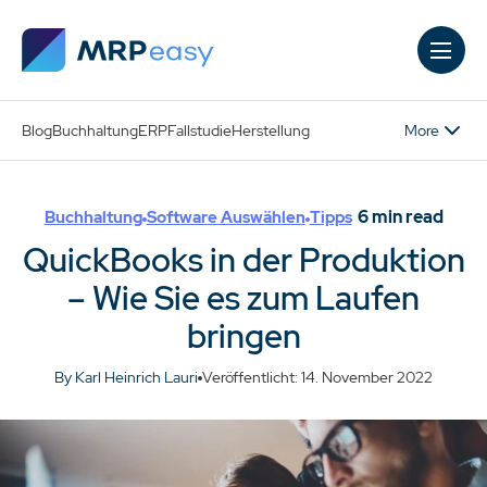
Skip to main content
More
Blog
Buchhaltung
ERP
Fallstudie
Herstellung
6
min read
Buchhaltung
Software Auswählen
Tipps
QuickBooks in der Produktion
– Wie Sie es zum Laufen
bringen
By Karl Heinrich Lauri
Veröffentlicht: 14. November 2022