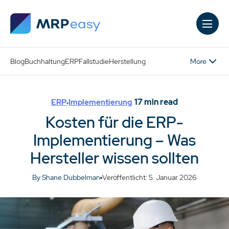
Skip to main content
More
Blog
Buchhaltung
ERP
Fallstudie
Herstellung
17
min read
ERP
Implementierung
Kosten für die ERP-
Implementierung – Was
Hersteller wissen sollten
By Shane Dubbelman
Veröffentlicht: 5. Januar 2026