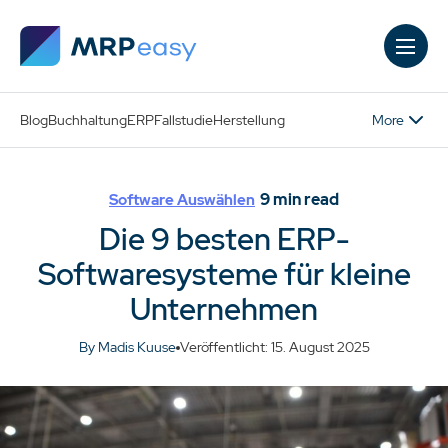
Skip to main content
More
Blog
Buchhaltung
ERP
Fallstudie
Herstellung
9
min read
Software Auswählen
Die 9 besten ERP-
Softwaresysteme für kleine
Unternehmen
By Madis Kuuse
Veröffentlicht: 15. August 2025