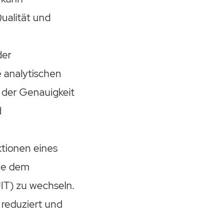
Qualität und
der
 analytischen
 der Genauigkeit
d
ktionen eines
le dem
T) zu wechseln.
reduziert und