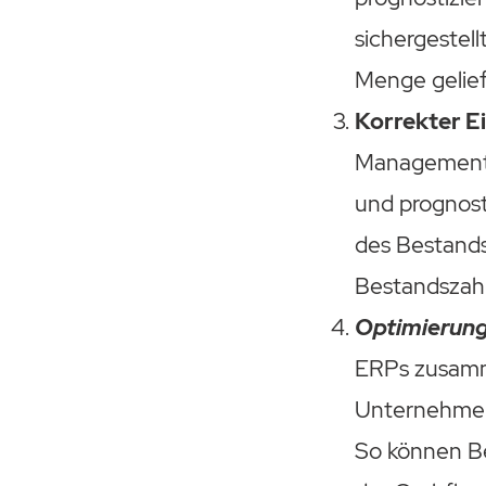
sichergestell
Menge gelief
Korrekter E
Management-
und prognost
des Bestand
Bestandszahl
Optimierung
ERPs zusamm
Unternehmen
So können B