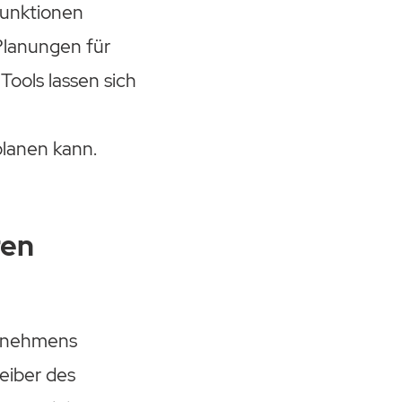
funktionen
Planungen für
Tools lassen sich
planen kann.
ren
ernehmens
eiber des