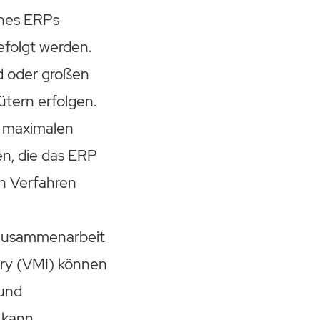
ines ERPs
efolgt werden.
d oder großen
tern erfolgen.
d maximalen
n, die das ERP
n Verfahren
 Zusammenarbeit
ry (VMI) können
 und
 kann