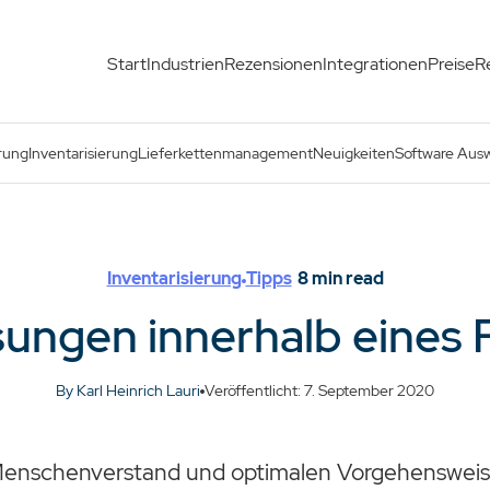
Start
Industrien
Rezensionen
Integrationen
Preise
R
ungs-ERPs
rung
Inventarisierung
Lieferkettenmanagement
Neuigkeiten
Software Aus
Inventarisierung
Tipps
8
min read
ungen innerhalb eines 
By Karl Heinrich Lauri
Veröffentlicht: 7. September 2020
enschenverstand und optimalen Vorgehensweis