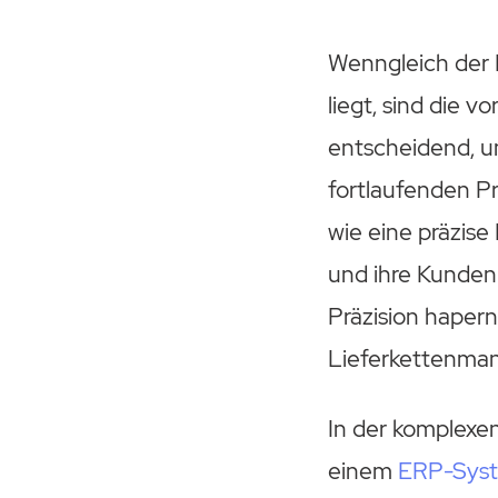
Wenngleich der 
liegt, sind die 
entscheidend, um
fortlaufenden Pr
wie eine präzis
und ihre Kunden
Präzision haper
Lieferkettenma
In der komplexen
einem
ERP-Sys