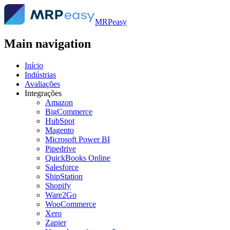
MRPeasy
Main navigation
Início
Indústrias
Avaliações
Integrações
Amazon
BigCommerce
HubSpot
Magento
Microsoft Power BI
Pipedrive
QuickBooks Online
Salesforce
ShipStation
Shopify
Ware2Go
WooCommerce
Xero
Zapier