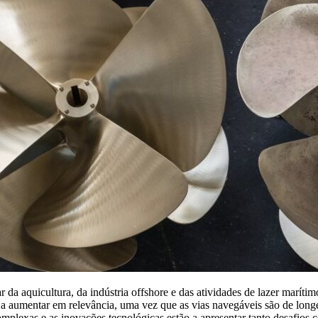
da aquicultura, da indústria offshore e das atividades de lazer marítim
tão a aumentar em relevância, uma vez que as vias navegáveis são de lo
mplexas e as inovações tecnológicas estão a apresentar tanto desafios c