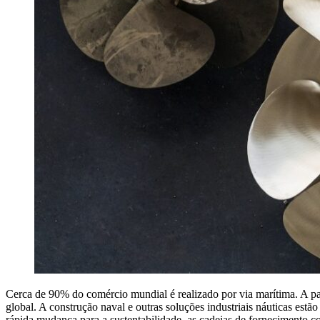
Cerca de 90% do comércio mundial é realizado por via marítima. A par 
global. A construção naval e outras soluções industriais náuticas es
rápida mudança para a sustentabilidade, as cadeias de fornecimento co