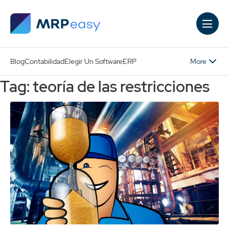
Skip to main content
More
Blog
Contabilidad
Elegir Un Software
ERP
Tag: teoría de las restricciones