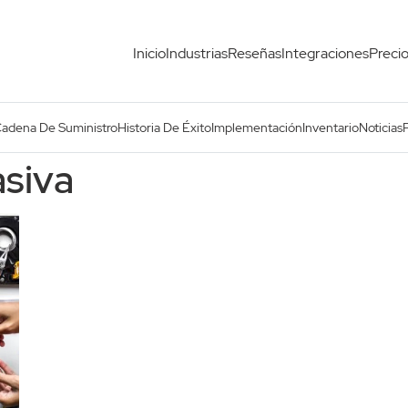
Inicio
Industrias
Reseñas
Integraciones
Preci
Cadena De Suministro
Historia De Éxito
Implementación
Inventario
Noticias
asiva