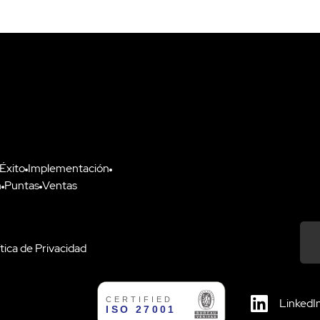
 Éxito
Implementación
n
Puntas
Ventas
ítica de Privacidad
Down
LinkedI