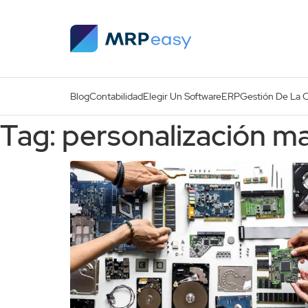
Skip to main content
Blog
Contabilidad
Elegir Un Software
ERP
Gestión De La 
Tag: personalización m