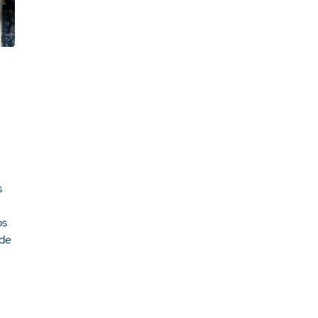
s
os
 de