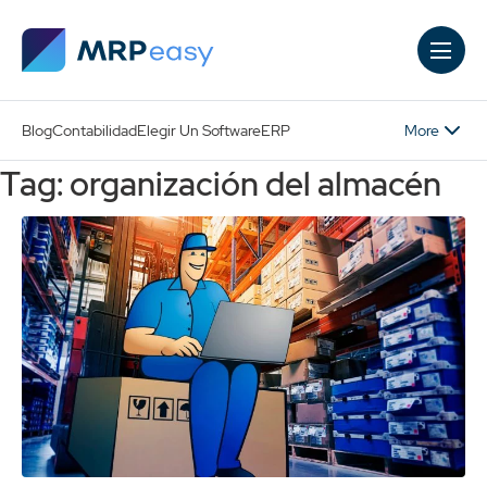
Skip to main content
More
Blog
Contabilidad
Elegir Un Software
ERP
Tag: organización del almacén