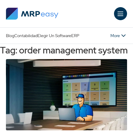
Skip to main content
More
Blog
Contabilidad
Elegir Un Software
ERP
Tag: order management system