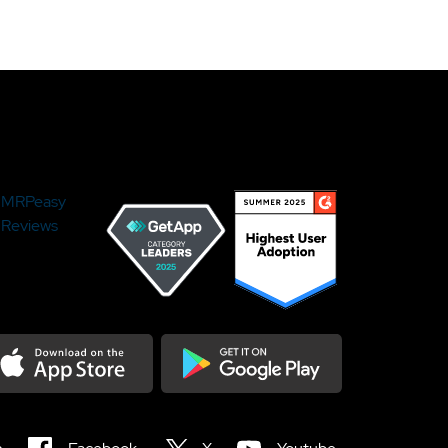
MRPeasy
Reviews
load on the Appstore
Get it on Google Play