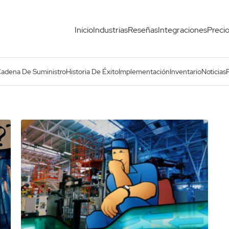
Inicio
Industrias
Reseñas
Integraciones
Preci
Cadena De Suministro
Historia De Éxito
Implementación
Inventario
Noticias