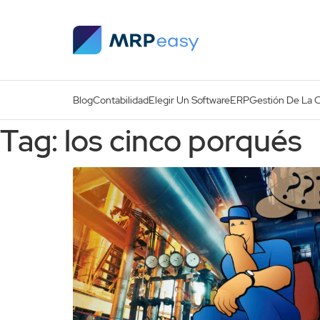
Skip to main content
Blog
Contabilidad
Elegir Un Software
ERP
Gestión De La 
Tag: los cinco porqués