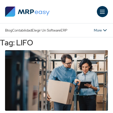
Skip to main content
More
Blog
Contabilidad
Elegir Un Software
ERP
Tag: LIFO