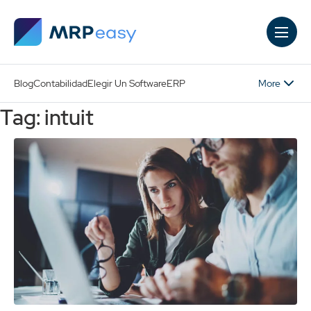
Skip to main content
More
Blog
Contabilidad
Elegir Un Software
ERP
Tag: intuit