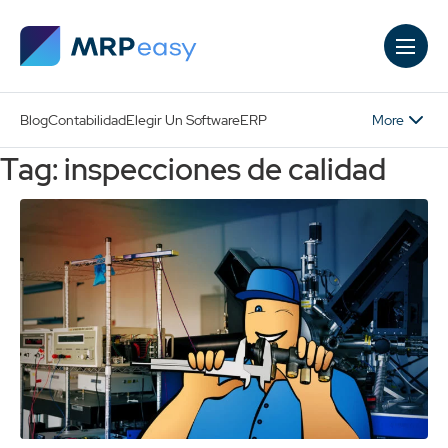
Skip to main content
More
Blog
Contabilidad
Elegir Un Software
ERP
Tag: inspecciones de calidad