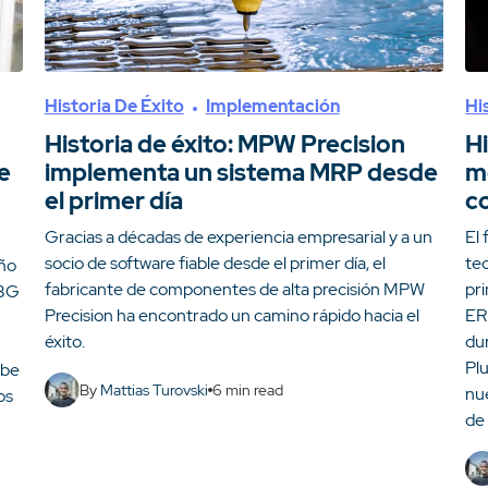
Historia De Éxito
Implementación
Hi
Historia de éxito: MPW Precision
Hi
e
implementa un sistema MRP desde
m
el primer día
c
Gracias a décadas de experiencia empresarial y a un
El 
socio de software fiable desde el primer día, el
tec
eño
fabricante de componentes de alta precisión MPW
pr
TBG
Precision ha encontrado un camino rápido hacia el
ERP
éxito.
dur
Pl
ube
By
Mattias Turovski
6
min read
nu
os
de