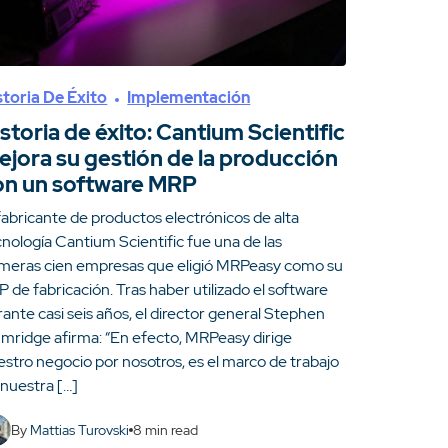
storia De Éxito
Implementación
storia de éxito: Cantium Scientific
ejora su gestión de la producción
on un software MRP
fabricante de productos electrónicos de alta
nología Cantium Scientific fue una de las
imeras cien empresas que eligió MRPeasy como su
 de fabricación. Tras haber utilizado el software
ante casi seis años, el director general Stephen
umridge afirma: “En efecto, MRPeasy dirige
estro negocio por nosotros, es el marco de trabajo
 nuestra […]
By
Mattias Turovski
8
min read