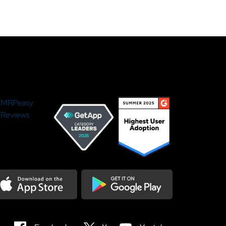
MRPeasy
Reviews
load on the Appstore
Get it on Google Play