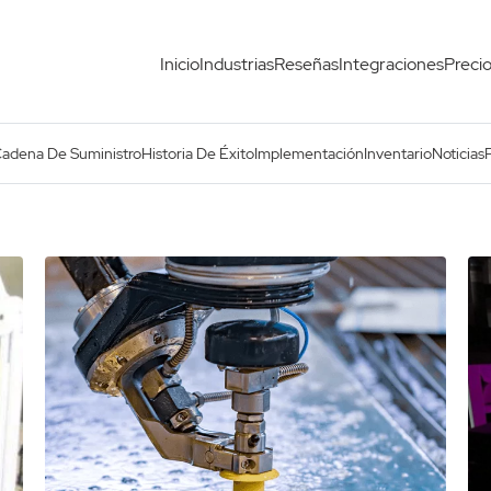
Inicio
Industrias
Reseñas
Integraciones
Preci
Cadena De Suministro
Historia De Éxito
Implementación
Inventario
Noticias