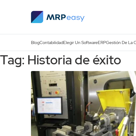
Skip to main content
Blog
Contabilidad
Elegir Un Software
ERP
Gestión De La 
Tag: Historia de éxito