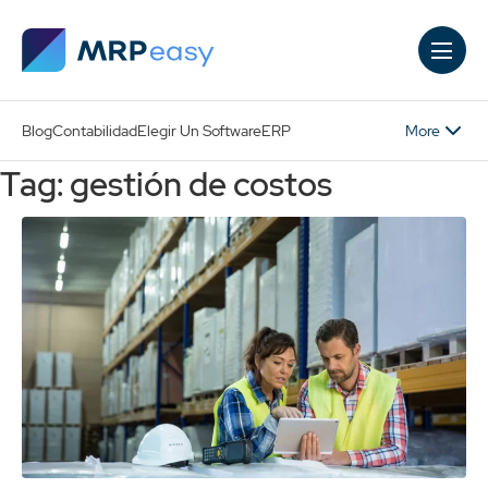
Skip to main content
More
Blog
Contabilidad
Elegir Un Software
ERP
Tag: gestión de costos