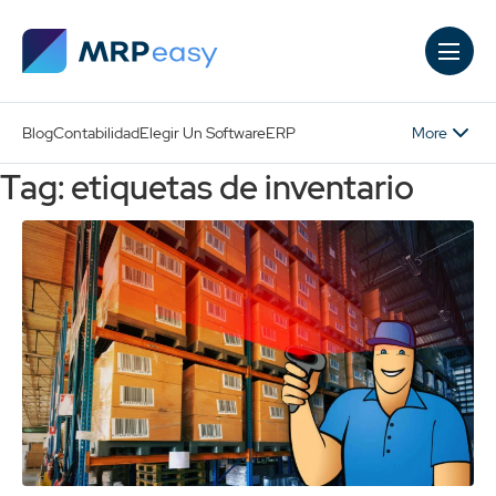
Skip to main content
More
Blog
Contabilidad
Elegir Un Software
ERP
Tag: etiquetas de inventario