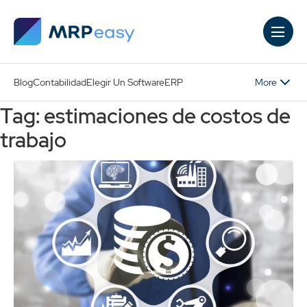
Skip to main content
More
Blog
Contabilidad
Elegir Un Software
ERP
Tag: estimaciones de costos de
trabajo